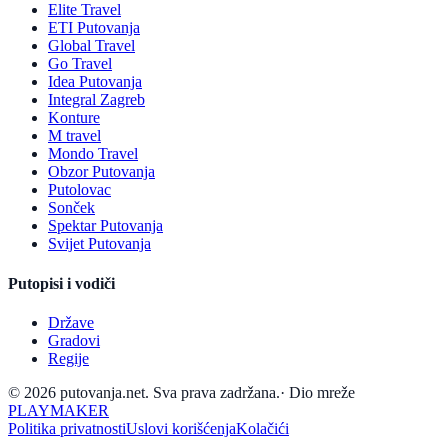
Elite Travel
ETI Putovanja
Global Travel
Go Travel
Idea Putovanja
Integral Zagreb
Konture
M travel
Mondo Travel
Obzor Putovanja
Putolovac
Sonček
Spektar Putovanja
Svijet Putovanja
Putopisi i vodiči
Države
Gradovi
Regije
© 2026 putovanja.net. Sva prava zadržana.
·
Dio mreže
PLAYMAKER
Politika privatnosti
Uslovi korišćenja
Kolačići