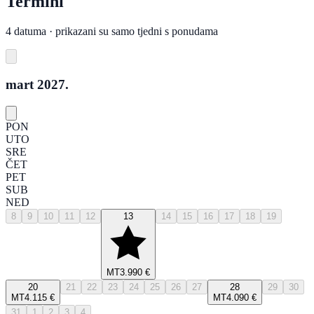
Termini
4 datuma · prikazani su samo tjedni s ponudama
mart 2027.
PON
UTO
SRE
ČET
PET
SUB
NED
8
9
10
11
12
13
14
15
16
17
18
19
MT
3.990 €
20
21
22
23
24
25
26
27
28
29
30
MT
4.115 €
MT
4.090 €
31
1
2
3
4