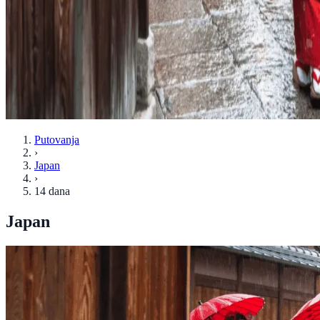
Putovanja
›
Japan
›
14 dana
Japan