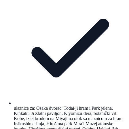
ulaznice za: Osaka dvorac, Todai-ji hram i Park jelena,
Kinkaku-Ji Zlatni paviljon, Kiyomizu-dera, botanički vrt
Kobe, izlet brodom na Miyajima otok sa ulaznicom za hram
Itsikushima Jinja, Hirošima park Mira i Muzej atomske
bombe, Hirošima memorijalni muzej, Oshino Hakkai, 5th