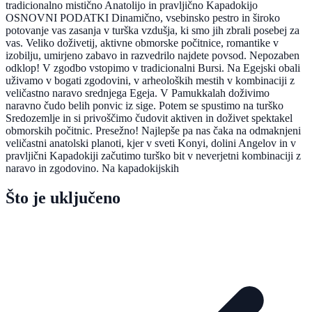
tradicionalno mistično Anatolijo in pravljično Kapadokijo
OSNOVNI PODATKI Dinamično, vsebinsko pestro in široko
potovanje vas zasanja v turška vzdušja, ki smo jih zbrali posebej za
vas. Veliko doživetij, aktivne obmorske počitnice, romantike v
izobilju, umirjeno zabavo in razvedrilo najdete povsod. Nepozaben
odklop! V zgodbo vstopimo v tradicionalni Bursi. Na Egejski obali
uživamo v bogati zgodovini, v arheoloških mestih v kombinaciji z
veličastno naravo srednjega Egeja. V Pamukkalah doživimo
naravno čudo belih ponvic iz sige. Potem se spustimo na turško
Sredozemlje in si privoščimo čudovit aktiven in doživet spektakel
obmorskih počitnic. Presežno! Najlepše pa nas čaka na odmaknjeni
veličastni anatolski planoti, kjer v sveti Konyi, dolini Angelov in v
pravljični Kapadokiji začutimo turško bit v neverjetni kombinaciji z
naravo in zgodovino. Na kapadokijskih
Što je uključeno