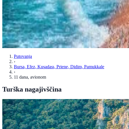
Putovanja
›
Bursa, Efez, Kuşadası, Priene, Didim, Pamukkale
›
11 dana
, avionom
Turška nagajivščina