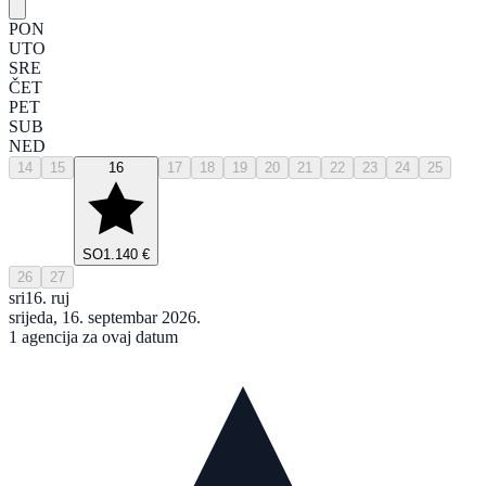
PON
UTO
SRE
ČET
PET
SUB
NED
14
15
16
17
18
19
20
21
22
23
24
25
SO
1.140 €
26
27
sri
16. ruj
srijeda, 16. septembar 2026.
1 agencija za ovaj datum