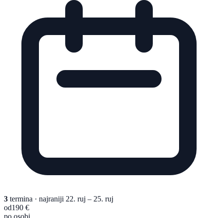
3
termina
· najraniji 22. ruj – 25. ruj
od
190 €
po osobi