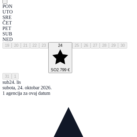
PON
UTO
SRE
ČET
PET
SUB
NED
19
20
21
22
23
24
25
26
27
28
29
30
SO
2.799 €
31
1
sub
24. lis
subota, 24. oktobar 2026.
1 agencija za ovaj datum