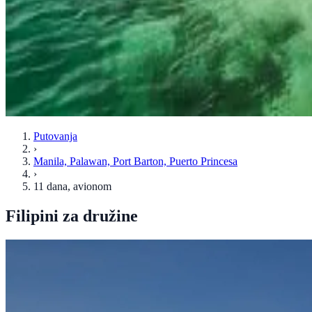
Putovanja
›
Manila, Palawan, Port Barton, Puerto Princesa
›
11 dana
, avionom
Filipini za družine