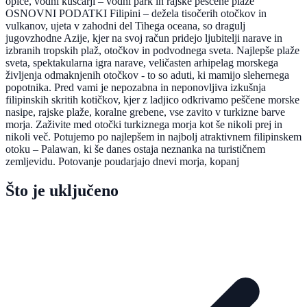
opice, vodni kuščarji – vodni park in rajske peščene plaže
OSNOVNI PODATKI Filipini – dežela tisočerih otočkov in
vulkanov, ujeta v zahodni del Tihega oceana, so dragulj
jugovzhodne Azije, kjer na svoj račun pridejo ljubitelji narave in
izbranih tropskih plaž, otočkov in podvodnega sveta. Najlepše plaže
sveta, spektakularna igra narave, veličasten arhipelag morskega
življenja odmaknjenih otočkov - to so aduti, ki mamijo slehernega
popotnika. Pred vami je nepozabna in neponovljiva izkušnja
filipinskih skritih kotičkov, kjer z ladjico odkrivamo peščene morske
nasipe, rajske plaže, koralne grebene, vse zavito v turkizne barve
morja. Zaživite med otočki turkiznega morja kot še nikoli prej in
nikoli več. Potujemo po najlepšem in najbolj atraktivnem filipinskem
otoku – Palawan, ki še danes ostaja neznanka na turističnem
zemljevidu. Potovanje poudarjajo dnevi morja, kopanj
Što je uključeno