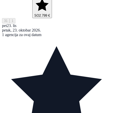
SO
2.799 €
31
1
pet
23. lis
petak, 23. oktobar 2026.
1 agencija za ovaj datum