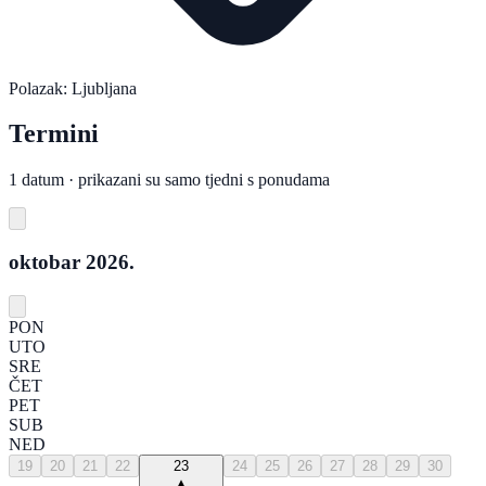
Polazak: Ljubljana
Termini
1 datum · prikazani su samo tjedni s ponudama
oktobar 2026.
PON
UTO
SRE
ČET
PET
SUB
NED
19
20
21
22
23
24
25
26
27
28
29
30