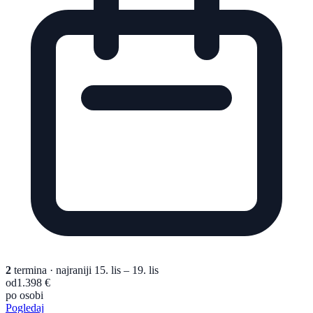
2
termina
· najraniji 15. lis – 19. lis
od
1.398 €
po osobi
Pogledaj