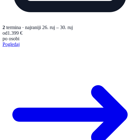
2
termina
· najraniji 26. ruj – 30. ruj
od
1.399 €
po osobi
Pogledaj