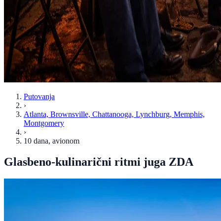
Putovanja
›
Atlanta, Brownsville, Chattanooga, Lynchburg, Memphis,
Montgomery
›
10 dana
, avionom
Glasbeno-kulinarični ritmi juga ZDA