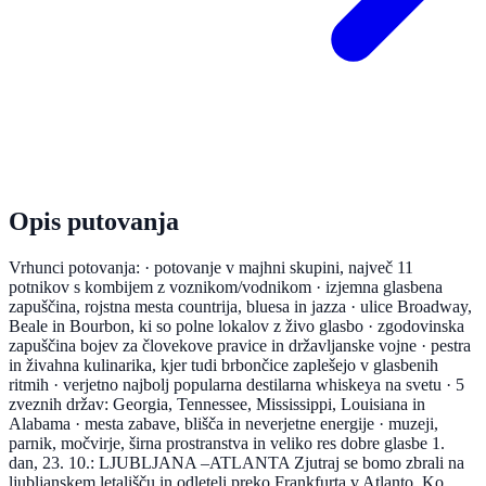
Opis putovanja
Vrhunci potovanja: · potovanje v majhni skupini, največ 11
potnikov s kombijem z voznikom/vodnikom · izjemna glasbena
zapuščina, rojstna mesta countrija, bluesa in jazza · ulice Broadway,
Beale in Bourbon, ki so polne lokalov z živo glasbo · zgodovinska
zapuščina bojev za človekove pravice in državljanske vojne · pestra
in živahna kulinarika, kjer tudi brbončice zaplešejo v glasbenih
ritmih · verjetno najbolj popularna destilarna whiskeya na svetu · 5
zveznih držav: Georgia, Tennessee, Mississippi, Louisiana in
Alabama · mesta zabave, blišča in neverjetne energije · muzeji,
parnik, močvirje, širna prostranstva in veliko res dobre glasbe 1.
dan, 23. 10.: LJUBLJANA –ATLANTA Zjutraj se bomo zbrali na
ljubljanskem letališču in odleteli preko Frankfurta v Atlanto. Ko