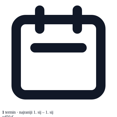
1
termin
· najraniji 1. sij – 1. sij
od
50 €