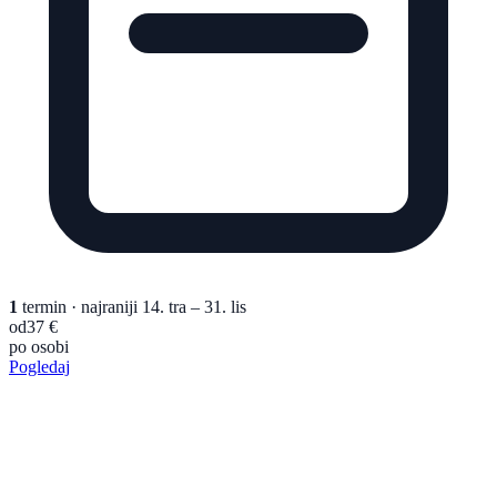
1
termin
· najraniji 14. tra – 31. lis
od
37 €
po osobi
Pogledaj