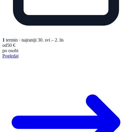
1
termin
· najraniji 30. svi – 2. lis
od
50 €
po osobi
Pogledaj