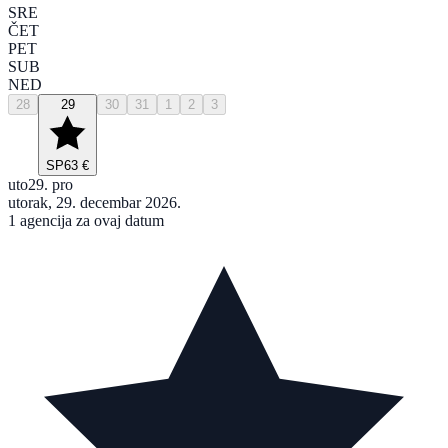
SRE
ČET
PET
SUB
NED
28
29
30
31
1
2
3
SP
63 €
uto
29. pro
utorak, 29. decembar 2026.
1 agencija za ovaj datum