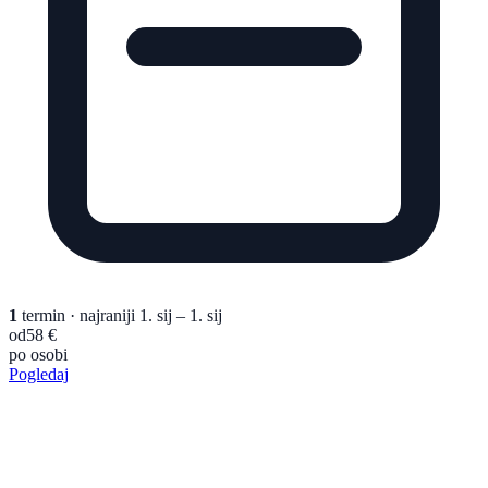
1
termin
· najraniji 1. sij – 1. sij
od
58 €
po osobi
Pogledaj