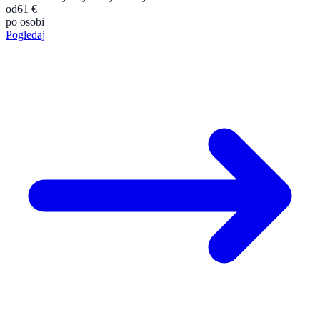
od
61 €
po osobi
Pogledaj