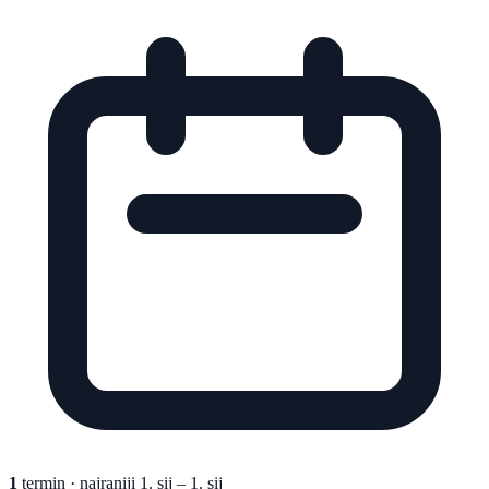
1
termin
· najraniji 1. sij – 1. sij