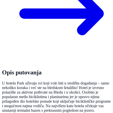
Opis putovanja
U hotelu Park uživaju svi koji vole biti u središtu događanja – samo
nekoliko koraka i već ste na bledskom šetalištu! Hotel je izvrsno
polazište za aktivne pothvate na Bledu i u okolici. Osobito je
popularan među biciklistima i planinarima jer je upravo njima
prilagođen dio hotelske ponude koji uključuje biciklističke programe
i mogućnost najma vodiča. Na najvišem katu hotela očekuje vas
unutarnji termalni bazen s prekrasnim pogledom na jezero.