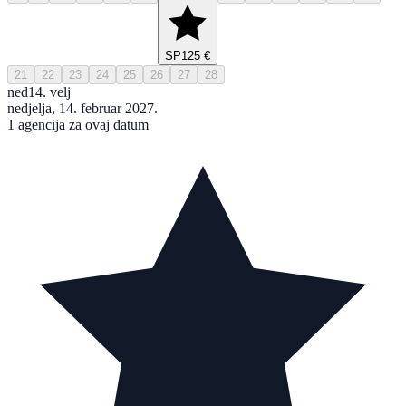
SP
125 €
21
22
23
24
25
26
27
28
ned
14. velj
nedjelja, 14. februar 2027.
1 agencija za ovaj datum