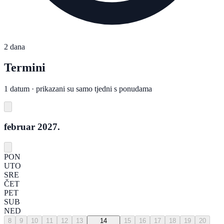
2 dana
Termini
1 datum · prikazani su samo tjedni s ponudama
februar 2027.
PON
UTO
SRE
ČET
PET
SUB
NED
8
9
10
11
12
13
14
15
16
17
18
19
20