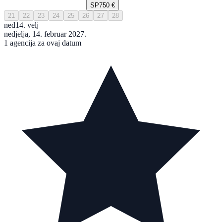
SP
750 €
21
22
23
24
25
26
27
28
ned
14. velj
nedjelja, 14. februar 2027.
1 agencija za ovaj datum