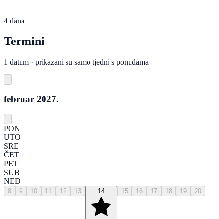
4 dana
Termini
1 datum · prikazani su samo tjedni s ponudama
februar 2027.
PON
UTO
SRE
ČET
PET
SUB
NED
8
9
10
11
12
13
14
15
16
17
18
19
20