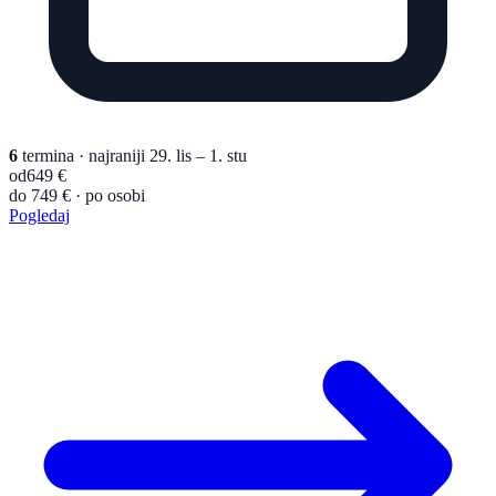
6
termina
· najraniji 29. lis – 1. stu
od
649 €
do 749 € · po osobi
Pogledaj