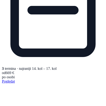
3
termina
· najraniji 14. kol – 17. kol
od
669 €
po osobi
Pogledaj