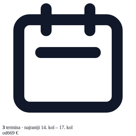
3
termina
· najraniji 14. kol – 17. kol
od
669 €