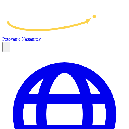
Potovanja
Nastanitev
si