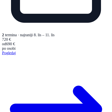
2
termina
· najraniji 8. lis – 11. lis
720 €
od
690 €
po osobi
Pogledaj