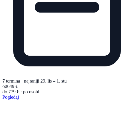
7
termina
· najraniji 29. lis – 1. stu
od
649 €
do 779 € · po osobi
Pogledaj