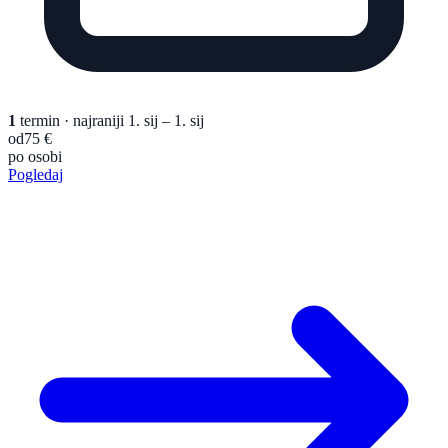
1
termin
· najraniji 1. sij – 1. sij
od
75 €
po osobi
Pogledaj