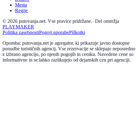
Mesta
Regije
© 2026 putovanja.net. Vse pravice pridržane.
·
Del omrežja
PLAYMAKER
Politika zasebnosti
Pogoji uporabe
Piškotki
Opomba: putovanja.net je agregator, ki prikazuje javno dostopne
ponudbe turističnih agencij. Vse rezervacije se sklepajo neposredno
z izbrano agencijo, po njenih pogojih in ceniku. Navedene cene so
informativne in se lahko razlikujejo od dejanskih cen pri agenciji.