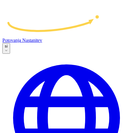
Potovanja
Nastanitev
si