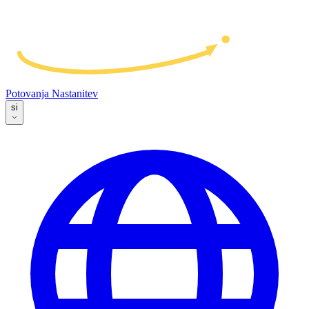
Potovanja
Nastanitev
si