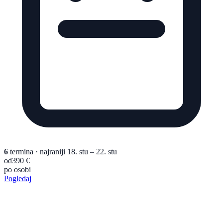
6
termina
· najraniji 18. stu – 22. stu
od
390 €
po osobi
Pogledaj