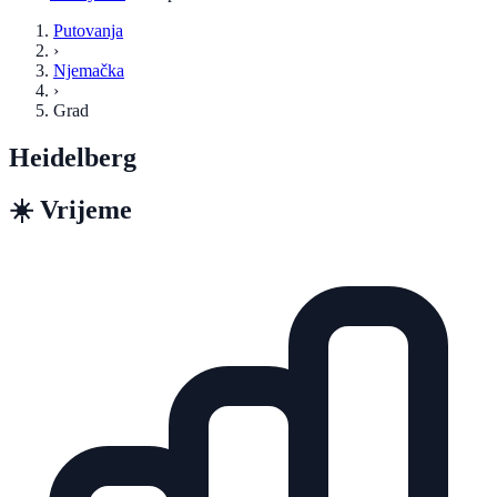
Putovanja
›
Njemačka
›
Grad
Heidelberg
☀️
Vrijeme