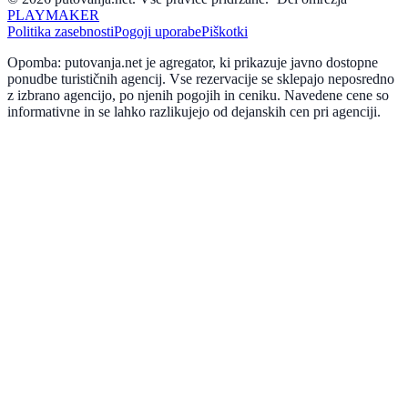
PLAYMAKER
Politika zasebnosti
Pogoji uporabe
Piškotki
Opomba: putovanja.net je agregator, ki prikazuje javno dostopne
ponudbe turističnih agencij. Vse rezervacije se sklepajo neposredno
z izbrano agencijo, po njenih pogojih in ceniku. Navedene cene so
informativne in se lahko razlikujejo od dejanskih cen pri agenciji.