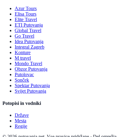
Azur Tours
Elisa Tours
Elite Travel
ETI Putovanja
Global Travel
Go Travel
Idea Putovanja
Integral Zagreb
Konture
M travel
Mondo Travel
Obzor Putovanja
Putolovac
Sonček
Spektar Putovanja
Svijet Putovanja
Potopisi in vodniki
Države
Mesta
Regije
© 2026 putovanja.net. Vse pravice pridržane.
·
Del omrežja