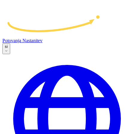
Potovanja
Nastanitev
si