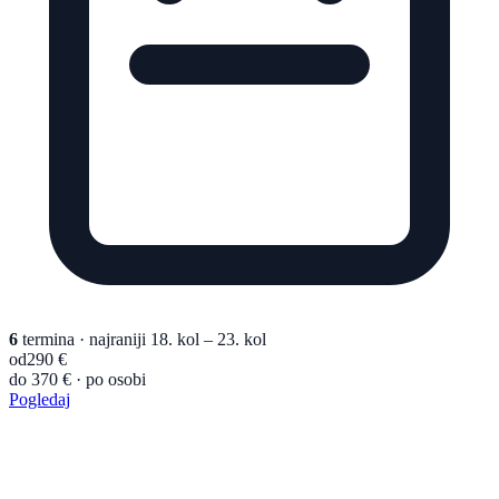
6
termina
· najraniji 18. kol – 23. kol
od
290 €
do 370 € · po osobi
Pogledaj