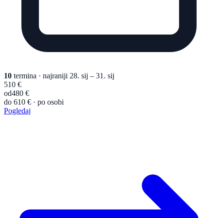
10
termina
· najraniji 28. sij – 31. sij
510 €
od
480 €
do 610 € · po osobi
Pogledaj