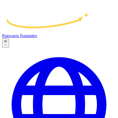
Potovanja
Nastanitev
si