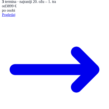
3
termina
· najraniji 20. ožu – 1. tra
od
3899 €
po osobi
Pogledaj