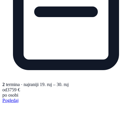
2
termina
· najraniji 19. ruj – 30. ruj
od
3759 €
po osobi
Pogledaj