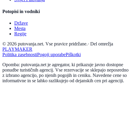
Potopisi in vodniki
Države
Mesta
Regije
© 2026 putovanja.net. Vse pravice pridržane.
·
Del omrežja
PLAYMAKER
Politika zasebnosti
Pogoji uporabe
Piškotki
Opomba: putovanja.net je agregator, ki prikazuje javno dostopne
ponudbe turističnih agencij. Vse rezervacije se sklepajo neposredno
z izbrano agencijo, po njenih pogojih in ceniku. Navedene cene so
informativne in se lahko razlikujejo od dejanskih cen pri agenciji.