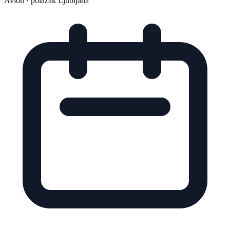
Avion
· polazak Ljubljana