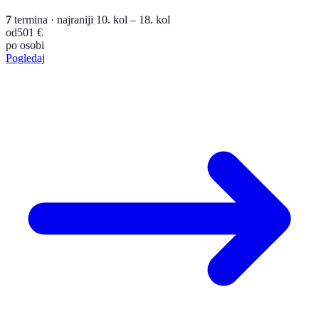
7
termina
· najraniji 10. kol – 18. kol
od
501 €
po osobi
Pogledaj