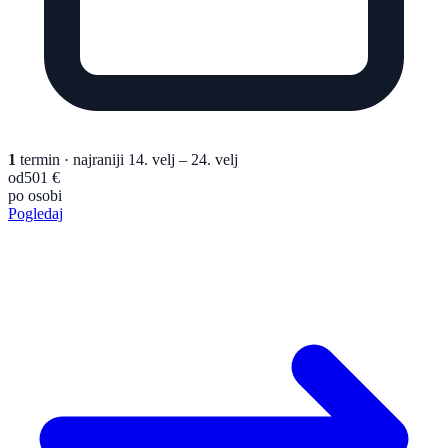
1
termin
· najraniji 14. velj – 24. velj
od
501 €
po osobi
Pogledaj