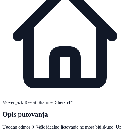
Mövenpick Resort Sharm el-Sheikh
4*
Opis putovanja
Ugodan odmor ✈ Vaše idealno ljetovanje ne mora biti skupo. Uz