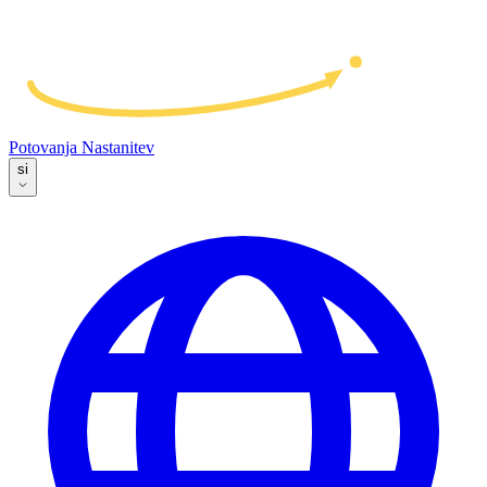
Potovanja
Nastanitev
si