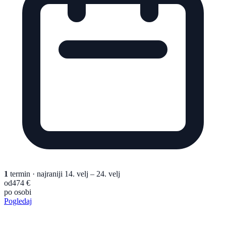
1
termin
· najraniji 14. velj – 24. velj
od
474 €
po osobi
Pogledaj