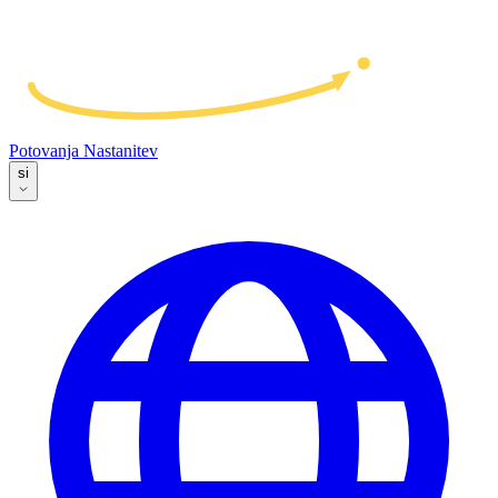
Potovanja
Nastanitev
si