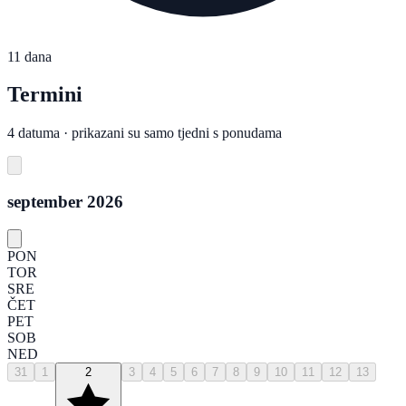
11 dana
Termini
4 datuma · prikazani su samo tjedni s ponudama
september 2026
PON
TOR
SRE
ČET
PET
SOB
NED
31
1
2
3
4
5
6
7
8
9
10
11
12
13