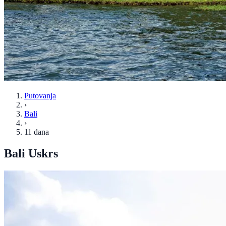
Putovanja
›
Bali
›
11 dana
Bali Uskrs