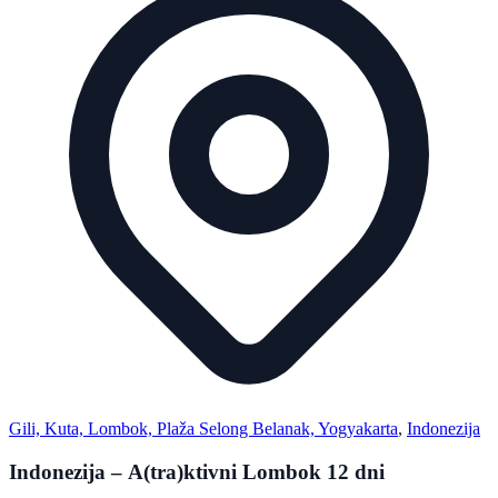
Gili, Kuta, Lombok, Plaža Selong Belanak, Yogyakarta
,
Indonezija
Indonezija – A(tra)ktivni Lombok 12 dni