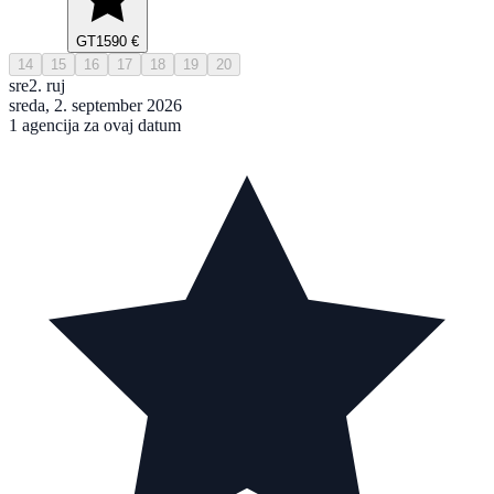
GT
1590 €
14
15
16
17
18
19
20
sre
2. ruj
sreda, 2. september 2026
1 agencija za ovaj datum