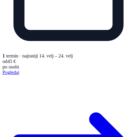
1
termin
· najraniji 14. velj – 24. velj
od
45 €
po osobi
Pogledaj