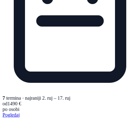
7
termina
· najraniji 2. ruj – 17. ruj
od
1490 €
po osobi
Pogledaj