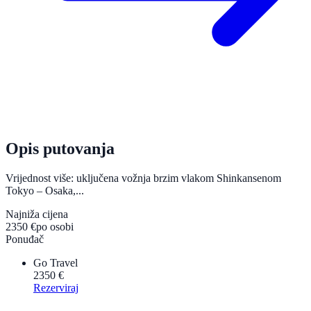
Opis putovanja
Vrijednost više: uključena vožnja brzim vlakom Shinkansenom
Tokyo – Osaka,...
Najniža cijena
2350 €
po osobi
Ponuđač
Go Travel
2350 €
Rezerviraj