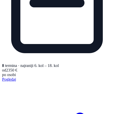
8
termina
· najraniji 6. kol – 18. kol
od
2350 €
po osobi
Pogledaj