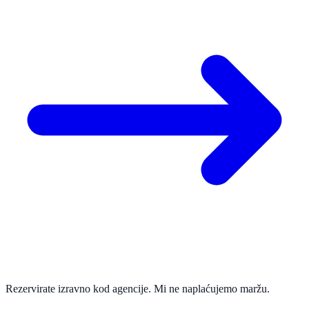
Rezervirate izravno kod agencije. Mi ne naplaćujemo maržu.