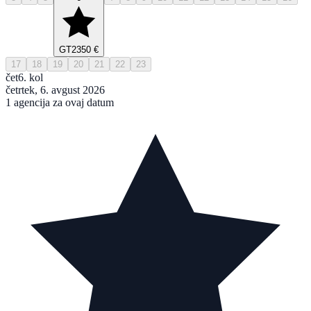
GT
2350 €
17
18
19
20
21
22
23
čet
6. kol
četrtek, 6. avgust 2026
1 agencija za ovaj datum