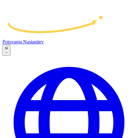
Potovanja
Nastanitev
si