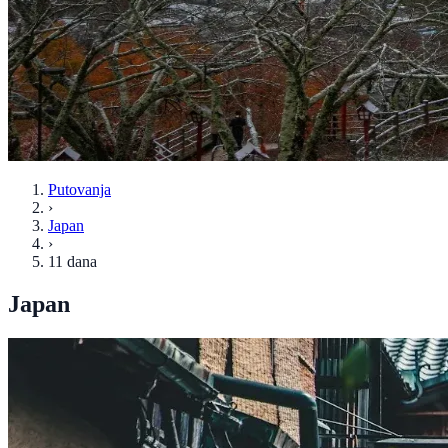
Putovanja
›
Japan
›
11 dana
Japan