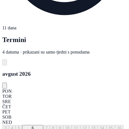
11 dana
Termini
4 datuma · prikazani su samo tjedni s ponudama
avgust 2026
PON
TOR
SRE
ČET
PET
SOB
NED
3
4
5
6
7
8
9
10
11
12
13
14
15
16