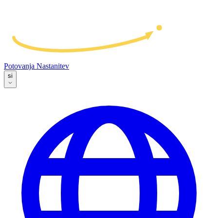
Potovanja
Nastanitev
si