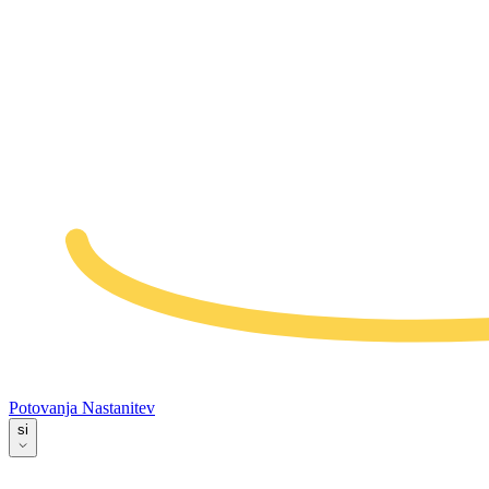
Potovanja
Nastanitev
si