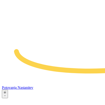
Potovanja
Nastanitev
si