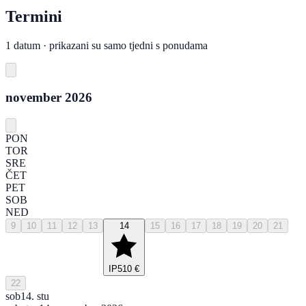
Termini
1 datum · prikazani su samo tjedni s ponudama
november 2026
PON
TOR
SRE
ČET
PET
SOB
NED
9
10
11
12
13
14
15
16
17
18
19
20
21
IP
510 €
22
sob
14. stu