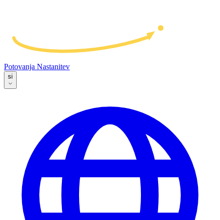
Potovanja
Nastanitev
si