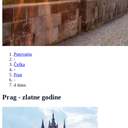
Putovanja
›
Češka
›
Prag
›
4 dana
Prag - zlatne godine