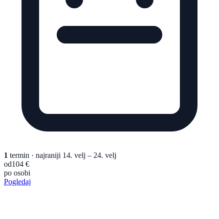
1
termin
· najraniji 14. velj – 24. velj
od
104 €
po osobi
Pogledaj