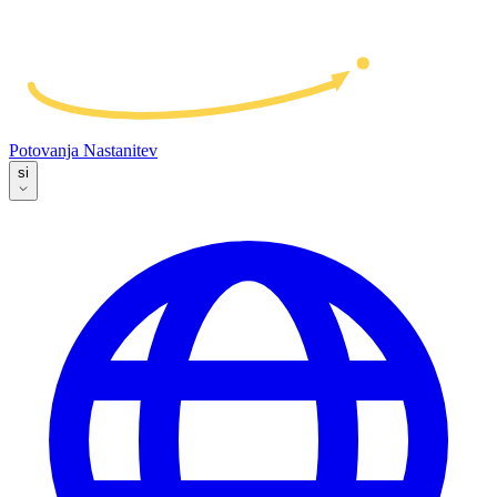
Potovanja
Nastanitev
si