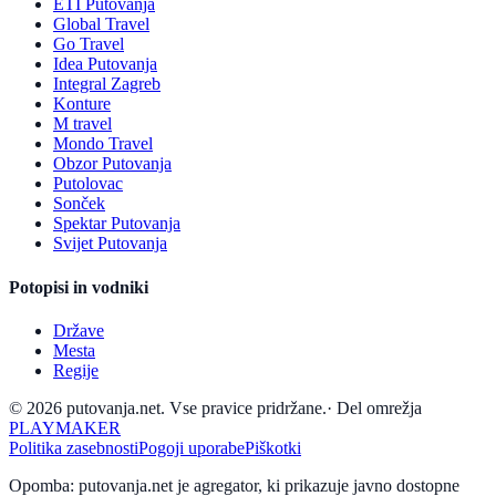
ETI Putovanja
Global Travel
Go Travel
Idea Putovanja
Integral Zagreb
Konture
M travel
Mondo Travel
Obzor Putovanja
Putolovac
Sonček
Spektar Putovanja
Svijet Putovanja
Potopisi in vodniki
Države
Mesta
Regije
© 2026 putovanja.net. Vse pravice pridržane.
·
Del omrežja
PLAYMAKER
Politika zasebnosti
Pogoji uporabe
Piškotki
Opomba: putovanja.net je agregator, ki prikazuje javno dostopne