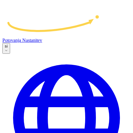
Potovanja
Nastanitev
si