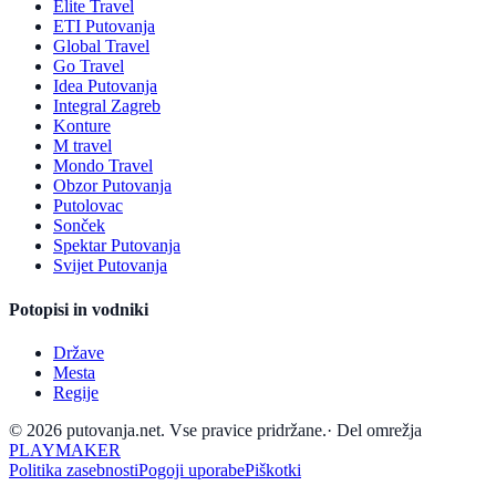
Elite Travel
ETI Putovanja
Global Travel
Go Travel
Idea Putovanja
Integral Zagreb
Konture
M travel
Mondo Travel
Obzor Putovanja
Putolovac
Sonček
Spektar Putovanja
Svijet Putovanja
Potopisi in vodniki
Države
Mesta
Regije
© 2026 putovanja.net. Vse pravice pridržane.
·
Del omrežja
PLAYMAKER
Politika zasebnosti
Pogoji uporabe
Piškotki