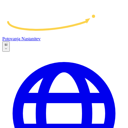
Potovanja
Nastanitev
si