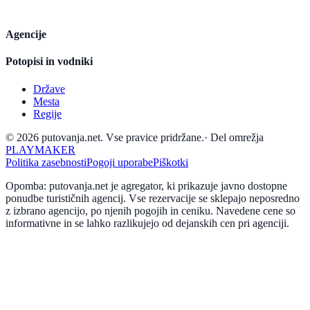
Agencije
Potopisi in vodniki
Države
Mesta
Regije
© 2026 putovanja.net. Vse pravice pridržane.
·
Del omrežja
PLAYMAKER
Politika zasebnosti
Pogoji uporabe
Piškotki
Opomba: putovanja.net je agregator, ki prikazuje javno dostopne
ponudbe turističnih agencij. Vse rezervacije se sklepajo neposredno
z izbrano agencijo, po njenih pogojih in ceniku. Navedene cene so
informativne in se lahko razlikujejo od dejanskih cen pri agenciji.