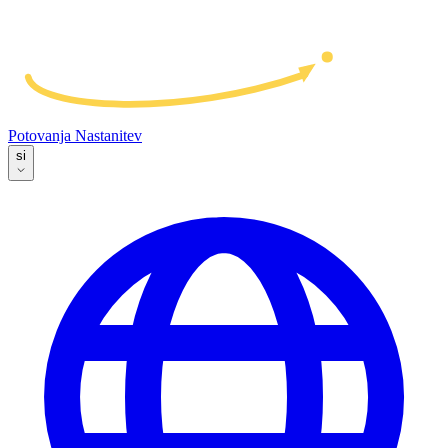
Potovanja
Nastanitev
si