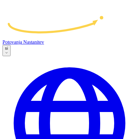
Potovanja
Nastanitev
si