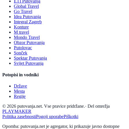
ETI Putovanja
Global Travel
Go Travel
Idea Putovanja
Integral Zagreb
Konture
M travel
Mondo Travel
Obzor Putovanja
Putolovac
Sonček
Spektar Putovanja
Svijet Putovanja
Potopisi in vodniki
Države
Mesta
Regije
© 2026 putovanja.net. Vse pravice pridržane.
·
Del omrežja
PLAYMAKER
Politika zasebnosti
Pogoji uporabe
Piškotki
Opomba: putovanja.net je agregator, ki prikazuje javno dostopne