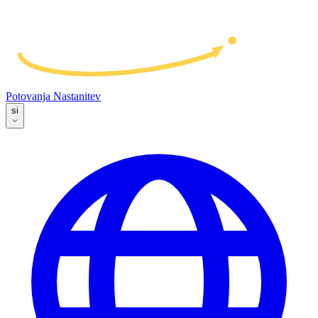
Potovanja
Nastanitev
si