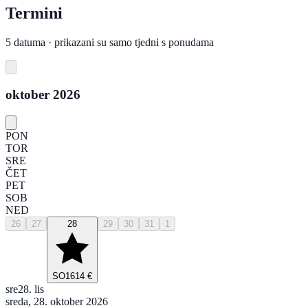
Termini
5 datuma · prikazani su samo tjedni s ponudama
oktober 2026
PON
TOR
SRE
ČET
PET
SOB
NED
26
27
28
29
30
31
1
SO
1614 €
sre
28. lis
sreda, 28. oktober 2026