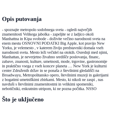
Opis putovanja
- spoznajte metropolo sodobnega sveta - ogledi največjih
znamenitosti Velikega jabolka - zapeljite se z ladjico okoli
Manhattna in Kipa svobode - doživite večino narodnosti sveta na
enem mestu OSNOVNI PODATKI Big Apple, kot pravijo New
Yorku, je velemesto , v katerem živijo predstavniki domala vseh
narodnosti sveta. Mesto leži večidel na otokih. Osrednji med njimi,
Manhattan, je neverjetno živahno središče poslovanja, financ,
zabave, znanosti, kulture, umetnosti, mode, trgovine, gastronomije
in praktično vsega z vseh koncev planeta … New York je kulturni
center Združenih držav in se ponaša z številnimi gledališči na
Broadwayu, Metropolitansko opero, številnimi muzeji in galerijami
z bogatimi umetniškimi zbirkami. Mesto, ki nikoli ne zaspi , nas
navduši s številnimi znamenitostmi in velikimi spomeniki,
nebotičniki, enkratnim utripom, ki ne pozna počitka. NSSO
Što je uključeno