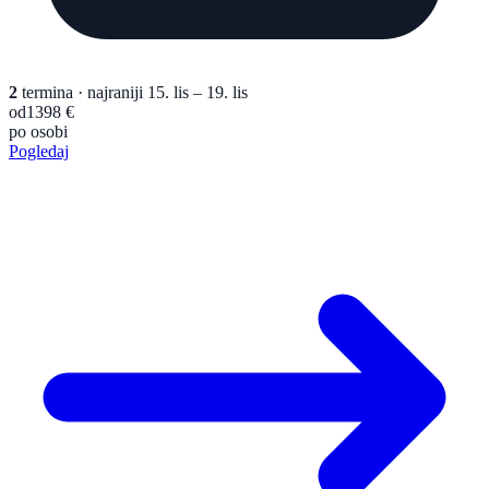
2
termina
· najraniji 15. lis – 19. lis
od
1398 €
po osobi
Pogledaj