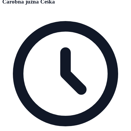
Čarobna južna Češka