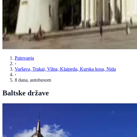
Putovanja
›
Varšava, Trakai, Vilna, Klaipeda, Kurska kosa, Nida
›
8 dana
, autobusom
Baltske države