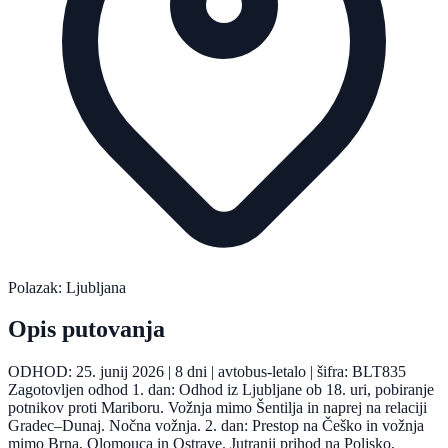
Polazak: Ljubljana
Opis putovanja
ODHOD: 25. junij 2026 | 8 dni | avtobus-letalo | šifra: BLT835
Zagotovljen odhod 1. dan: Odhod iz Ljubljane ob 18. uri, pobiranje
potnikov proti Mariboru. Vožnja mimo Šentilja in naprej na relaciji
Gradec–Dunaj. Nočna vožnja. 2. dan: Prestop na Češko in vožnja
mimo Brna, Olomouca in Ostrave. Jutranji prihod na Poljsko,