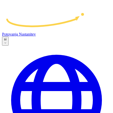
Potovanja
Nastanitev
si