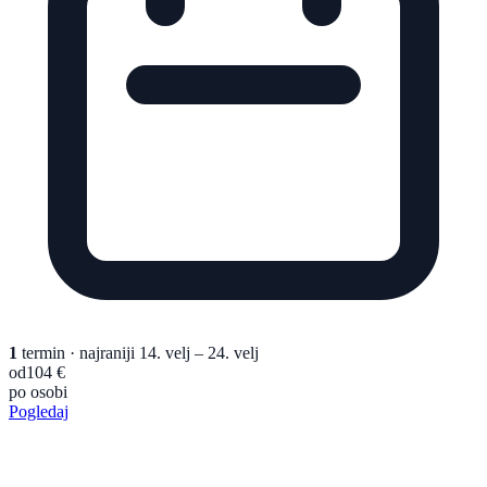
1
termin
· najraniji 14. velj – 24. velj
od
104 €
po osobi
Pogledaj