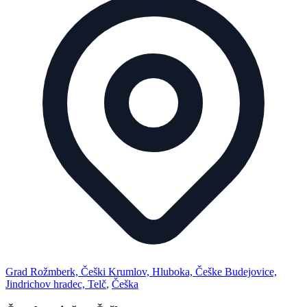
Grad Rožmberk, Češki Krumlov, Hluboka, Češke Budejovice,
Jindrichov hradec, Telč
,
Češka