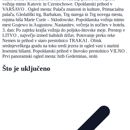
vožnja mimo Katovic in Czestochowe. Opoldanski prihod v
VARŠAVO . Ogled mesta: Palača znanosti in kulture, Primacialna
palača, Gledališki trg, Barbakan, Trg starega in Trg novega mesta,
rojstna hiša Marie Curie – Sklodowske. Popoldanska vožnja mimo
mest Grajewo in Augustow. Nastanitev, večerja in nočitev v hotelu.
3. dan: Po zajtrku krajša vožnja do poljsko-litovske meje. Prestop v
LITVO , največjo izmed baltskih držav. Potovanje preko reke
Nemen in prihod v staro prestolnico TRAKAI . Obisk
srednjeveškega gradu na toku sredi jezera in ogled vasi s starimi
lesenimi hišami. Popoldanski prihod v litovsko prestolnico VILNO .
Prvi panoramski ogled mesta: hrib Gedeminas, stoln
Što je uključeno