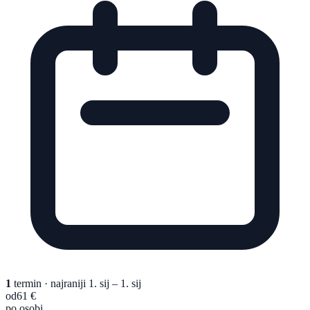
1
termin
· najraniji 1. sij – 1. sij
od
61 €
po osobi