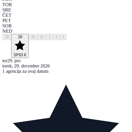
TOR
SRE
ČET
PET
SOB
NED
28
29
30
31
1
2
3
SP
63 €
tor
29. pro
torek, 29. december 2026
1 agencija za ovaj datum