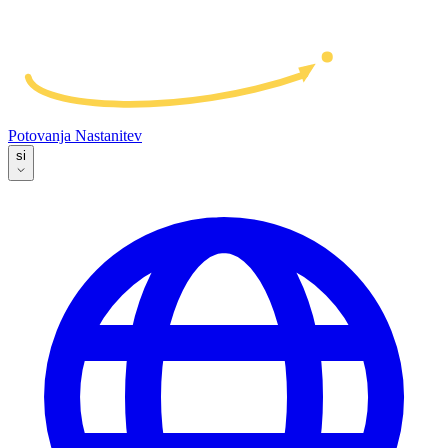
Potovanja
Nastanitev
si