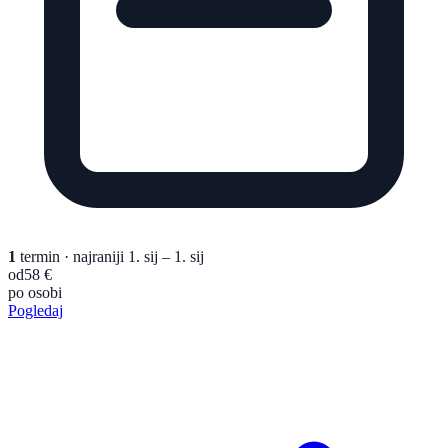
1
termin
· najraniji 1. sij – 1. sij
od
58 €
po osobi
Pogledaj