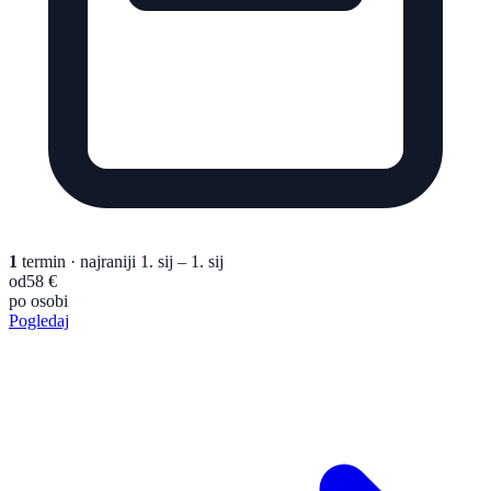
1
termin
· najraniji 1. sij – 1. sij
od
58 €
po osobi
Pogledaj