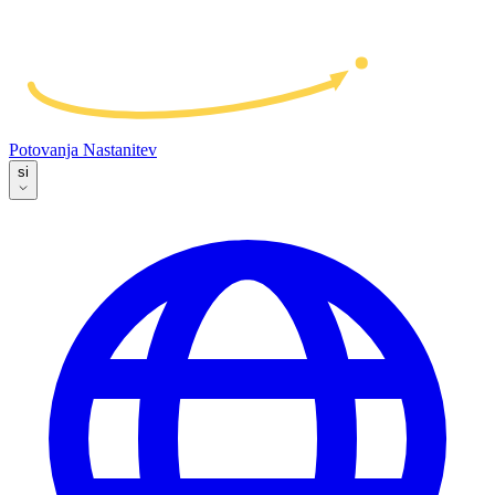
Potovanja
Nastanitev
si