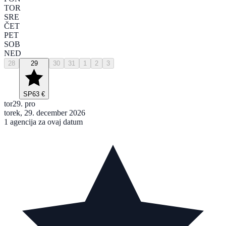
TOR
SRE
ČET
PET
SOB
NED
28
29
30
31
1
2
3
SP
63 €
tor
29. pro
torek, 29. december 2026
1 agencija za ovaj datum