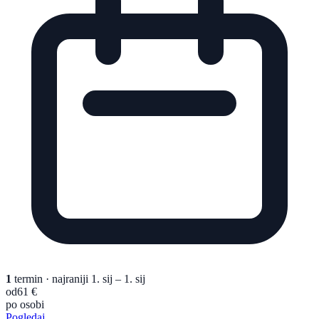
1
termin
· najraniji 1. sij – 1. sij
od
61 €
po osobi
Pogledaj