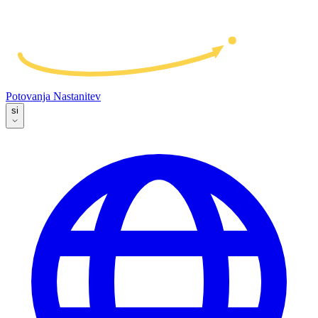
Potovanja
Nastanitev
si