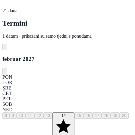
21 dana
Termini
1 datum · prikazani su samo tjedni s ponudama
februar 2027
PON
TOR
SRE
ČET
PET
SOB
NED
8
9
10
11
12
13
14
15
16
17
18
19
20