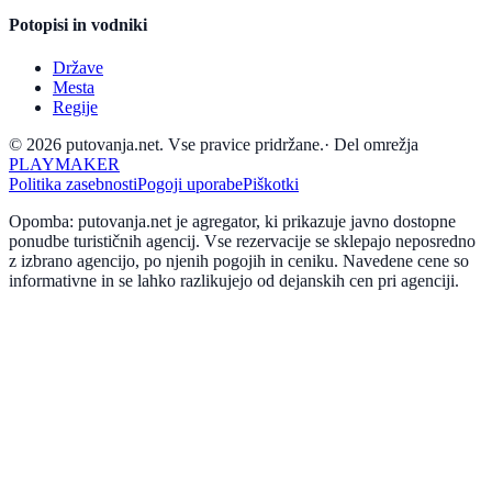
Potopisi in vodniki
Države
Mesta
Regije
© 2026 putovanja.net. Vse pravice pridržane.
·
Del omrežja
PLAYMAKER
Politika zasebnosti
Pogoji uporabe
Piškotki
Opomba: putovanja.net je agregator, ki prikazuje javno dostopne
ponudbe turističnih agencij. Vse rezervacije se sklepajo neposredno
z izbrano agencijo, po njenih pogojih in ceniku. Navedene cene so
informativne in se lahko razlikujejo od dejanskih cen pri agenciji.