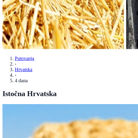
Putovanja
›
Hrvatska
›
4 dana
Istočna Hrvatska