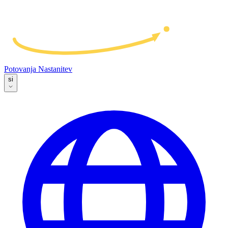
Potovanja
Nastanitev
si