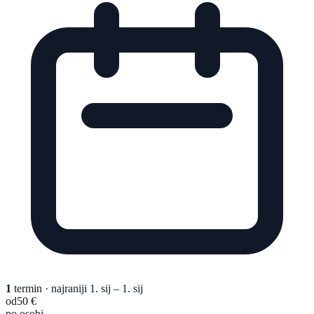
1
termin
· najraniji 1. sij – 1. sij
od
50 €
po osobi