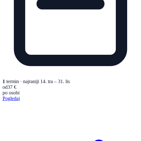
1
termin
· najraniji 14. tra – 31. lis
od
37 €
po osobi
Pogledaj