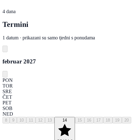
4 dana
Termini
1 datum · prikazani su samo tjedni s ponudama
februar 2027
PON
TOR
SRE
ČET
PET
SOB
NED
8
9
10
11
12
13
14
15
16
17
18
19
20