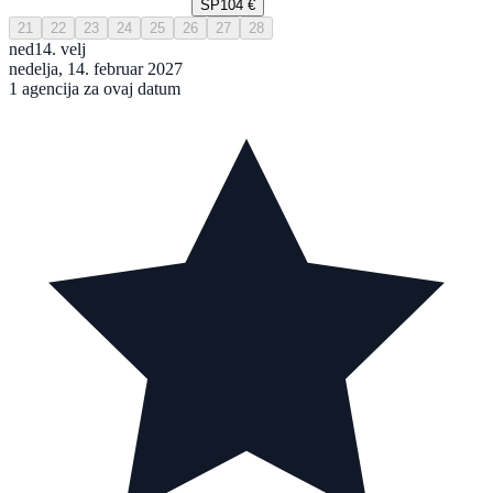
SP
104 €
21
22
23
24
25
26
27
28
ned
14. velj
nedelja, 14. februar 2027
1 agencija za ovaj datum