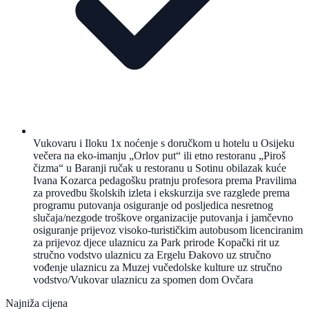
Vukovaru i Iloku 1x noćenje s doručkom u hotelu u Osijeku
večera na eko-imanju „Orlov put“ ili etno restoranu „Piroš
čizma“ u Baranji ručak u restoranu u Sotinu obilazak kuće
Ivana Kozarca pedagošku pratnju profesora prema Pravilima
za provedbu školskih izleta i ekskurzija sve razglede prema
programu putovanja osiguranje od posljedica nesretnog
slučaja/nezgode troškove organizacije putovanja i jamčevno
osiguranje prijevoz visoko-turističkim autobusom licenciranim
za prijevoz djece ulaznicu za Park prirode Kopački rit uz
stručno vodstvo ulaznicu za Ergelu Đakovo uz stručno
vođenje ulaznicu za Muzej vučedolske kulture uz stručno
vodstvo/Vukovar ulaznicu za spomen dom Ovčara
Najniža cijena