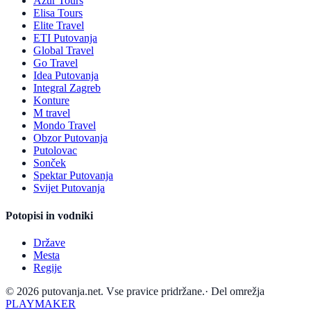
Azur Tours
Elisa Tours
Elite Travel
ETI Putovanja
Global Travel
Go Travel
Idea Putovanja
Integral Zagreb
Konture
M travel
Mondo Travel
Obzor Putovanja
Putolovac
Sonček
Spektar Putovanja
Svijet Putovanja
Potopisi in vodniki
Države
Mesta
Regije
© 2026 putovanja.net. Vse pravice pridržane.
·
Del omrežja
PLAYMAKER