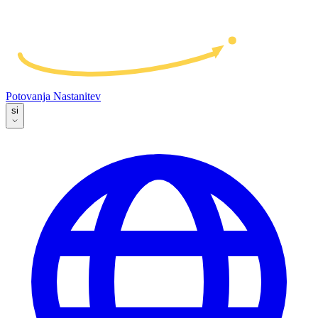
Potovanja
Nastanitev
si