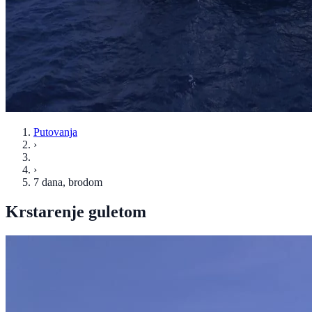
Putovanja
›
›
7 dana
, brodom
Krstarenje guletom