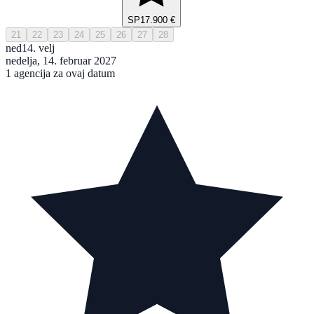
SP
17.900 €
21
22
23
24
25
26
27
28
ned
14. velj
nedelja, 14. februar 2027
1 agencija za ovaj datum