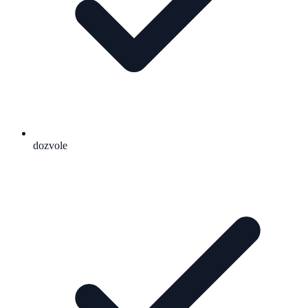
dozvole