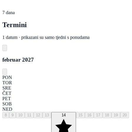
7 dana
Termini
1 datum · prikazani su samo tjedni s ponudama
februar 2027
PON
TOR
SRE
ČET
PET
SOB
NED
8
9
10
11
12
13
14
15
16
17
18
19
20