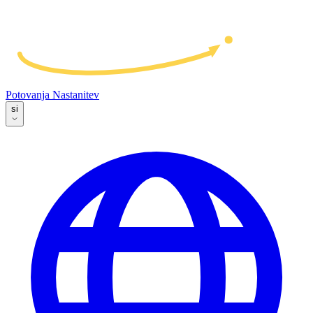
Potovanja
Nastanitev
si