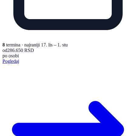
8
termina
· najraniji 17. lis – 1. stu
od
286.650 RSD
po osobi
Pogledaj