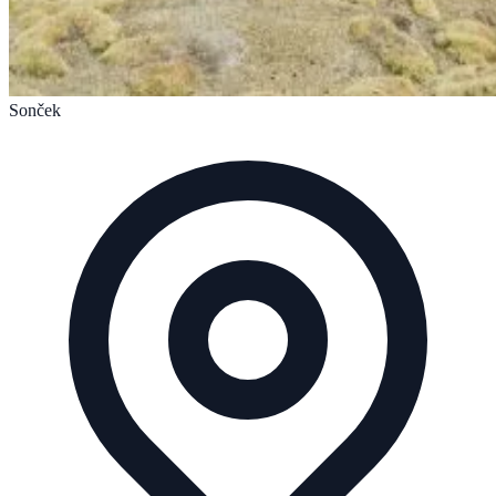
Sonček