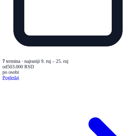
7
termina
· najraniji 9. ruj – 25. ruj
od
503.000 RSD
po osobi
Pogledaj