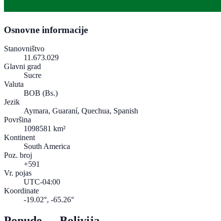
Osnovne informacije
Stanovništvo
11.673.029
Glavni grad
Sucre
Valuta
BOB
(Bs.)
Jezik
Aymara, Guaraní, Quechua, Spanish
Površina
1098581 km²
Kontinent
South America
Poz. broj
+591
Vr. pojas
UTC-04:00
Koordinate
-19.02°, -65.26°
Ponude — Bolivija