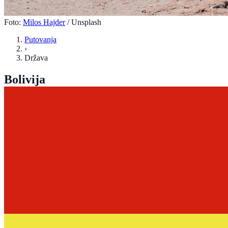
Foto:
Milos Hajder
/ Unsplash
Putovanja
›
Država
Bolivija