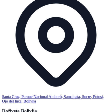
Santa Cruz, Parque Nacional Amboró, Samaipata, Sucre, Potosi,
Ojo del Inca
,
Bolivija
Doživeta Bolivija