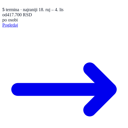
5
termina
· najraniji 18. ruj – 4. lis
od
417.700 RSD
po osobi
Pogledaj