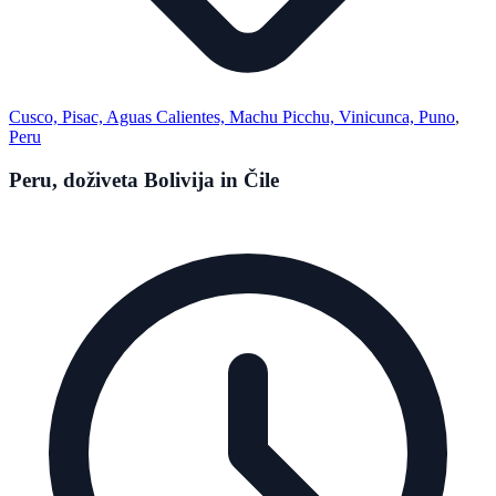
Cusco, Pisac, Aguas Calientes, Machu Picchu, Vinicunca, Puno
,
Peru
Peru, doživeta Bolivija in Čile