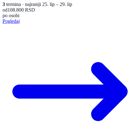
3
termina
· najraniji 25. lip – 29. lip
od
108.800 RSD
po osobi
Pogledaj