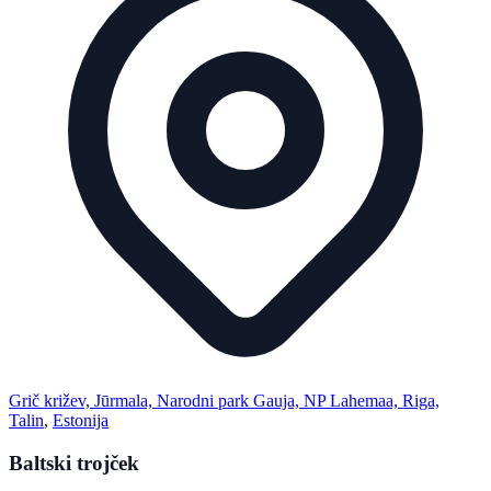
Grič križev, Jūrmala, Narodni park Gauja, NP Lahemaa, Riga,
Talin
,
Estonija
Baltski trojček