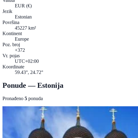
Valuta
EUR
(€)
Jezik
Estonian
Površina
45227 km²
Kontinent
Europe
Poz. broj
+372
Vr. pojas
UTC+02:00
Koordinate
59.43°, 24.72°
Ponude — Estonija
Pronađeno
5
ponuda