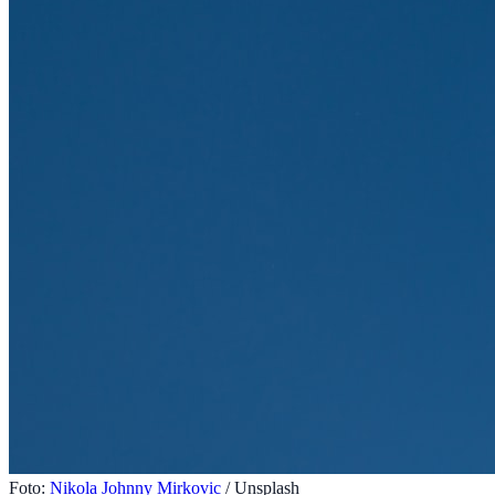
Foto:
Nikola Johnny Mirkovic
/ Unsplash