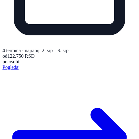
4
termina
· najraniji 2. srp – 9. srp
od
122.750 RSD
po osobi
Pogledaj