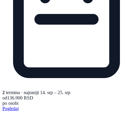
2
termina
· najraniji 14. srp – 25. srp
od
136.900 RSD
po osobi
Pogledaj