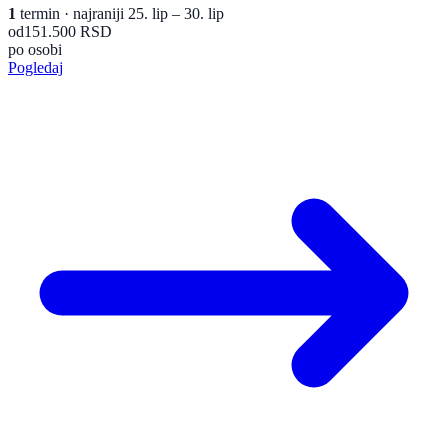
1
termin
· najraniji 25. lip – 30. lip
od
151.500 RSD
po osobi
Pogledaj