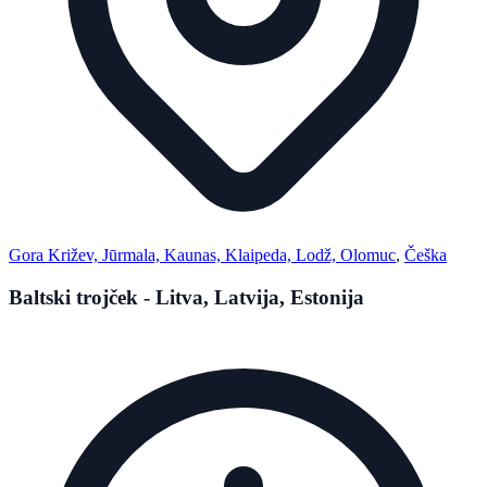
Gora Križev, Jūrmala, Kaunas, Klaipeda, Lodž, Olomuc
,
Češka
Baltski trojček - Litva, Latvija, Estonija