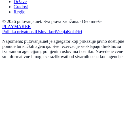
Države
Gradovi
Regije
© 2026 putovanja.net. Sva prava zadržana.
·
Deo mreže
PLAYMAKER
Politika privatnosti
Uslovi korišćenja
Kolačići
Napomena: putovanja.net je agregator koji prikazuje javno dostupne
ponude turističkih agencija. Sve rezervacije se sklapaju direktno sa
izabranom agencijom, po njenim uslovima i ceniku. Navedene cene
su informativne i mogu se razlikovati od stvarnih cena kod agencije.