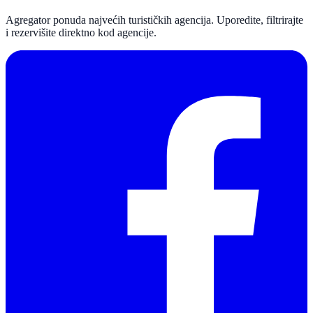
Agregator ponuda najvećih turističkih agencija. Uporedite, filtrirajte
i rezervišite direktno kod agencije.