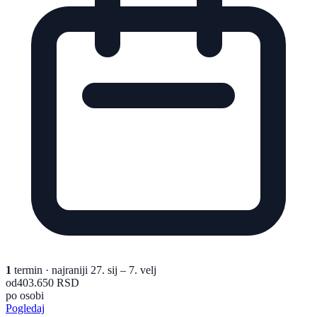
1
termin
· najraniji 27. sij – 7. velj
od
403.650 RSD
po osobi
Pogledaj