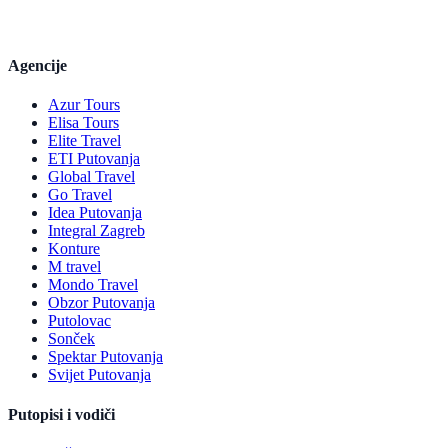
Agencije
Azur Tours
Elisa Tours
Elite Travel
ETI Putovanja
Global Travel
Go Travel
Idea Putovanja
Integral Zagreb
Konture
M travel
Mondo Travel
Obzor Putovanja
Putolovac
Sonček
Spektar Putovanja
Svijet Putovanja
Putopisi i vodiči