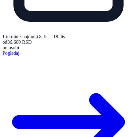
1
termin
· najraniji 8. lis – 18. lis
od
86.600 RSD
po osobi
Pogledaj