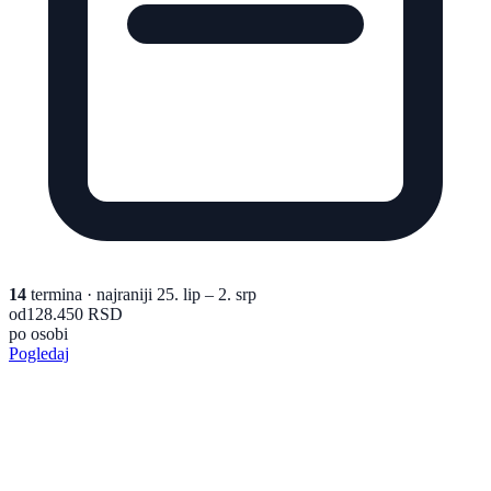
14
termina
· najraniji 25. lip – 2. srp
od
128.450 RSD
po osobi
Pogledaj