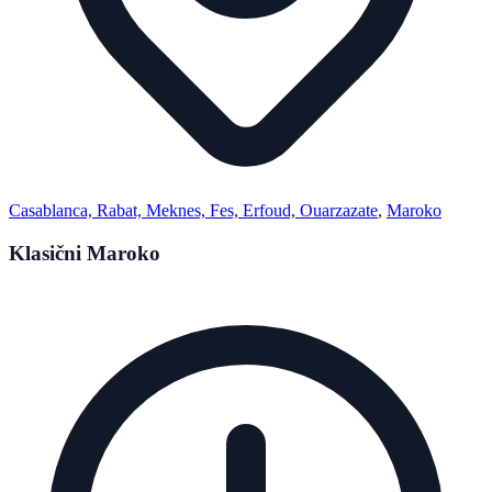
Casablanca, Rabat, Meknes, Fes, Erfoud, Ouarzazate
,
Maroko
Klasični Maroko