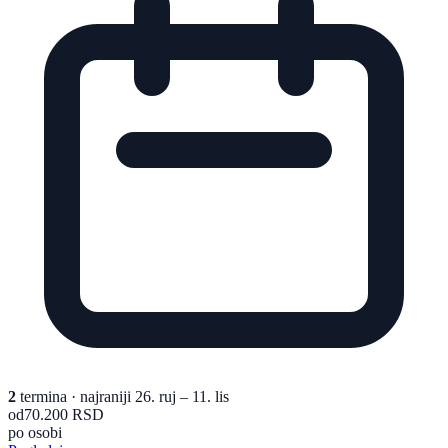
2
termina
· najraniji 26. ruj – 11. lis
od
70.200 RSD
po osobi