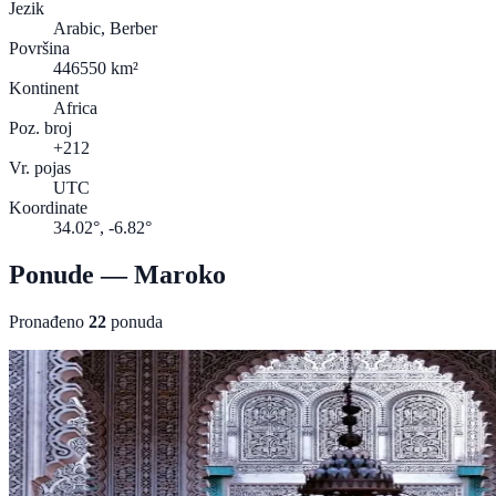
Jezik
Arabic, Berber
Površina
446550 km²
Kontinent
Africa
Poz. broj
+212
Vr. pojas
UTC
Koordinate
34.02°, -6.82°
Ponude — Maroko
Pronađeno
22
ponuda