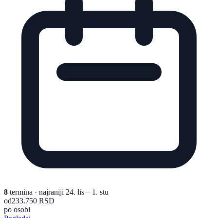
8
termina
· najraniji 24. lis – 1. stu
od
233.750 RSD
po osobi