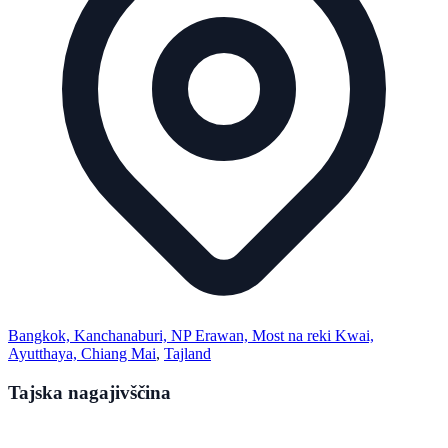
Bangkok, Kanchanaburi, NP Erawan, Most na reki Kwai,
Ayutthaya, Chiang Mai
,
Tajland
Tajska nagajivščina