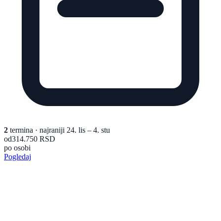
2
termina
· najraniji 24. lis – 4. stu
od
314.750 RSD
po osobi
Pogledaj