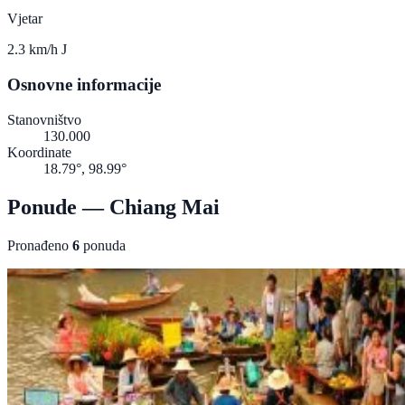
Vjetar
2.3 km/h J
Osnovne informacije
Stanovništvo
130.000
Koordinate
18.79°, 98.99°
Ponude — Chiang Mai
Pronađeno
6
ponuda