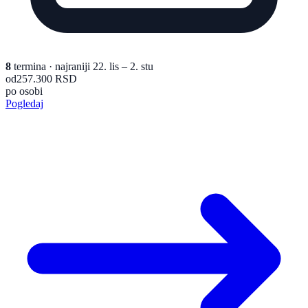
8
termina
· najraniji 22. lis – 2. stu
od
257.300 RSD
po osobi
Pogledaj