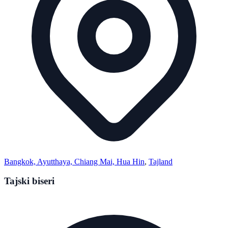
Bangkok, Ayutthaya, Chiang Mai, Hua Hin
,
Tajland
Tajski biseri