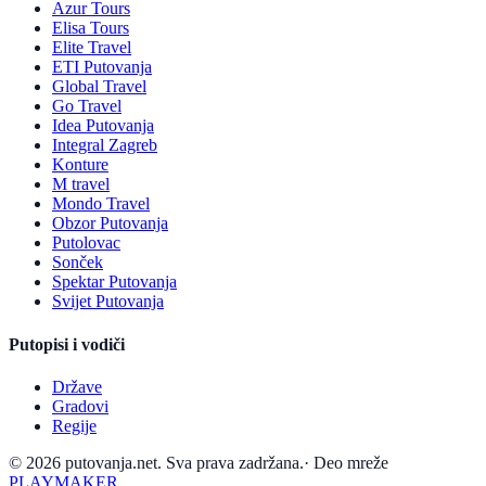
Azur Tours
Elisa Tours
Elite Travel
ETI Putovanja
Global Travel
Go Travel
Idea Putovanja
Integral Zagreb
Konture
M travel
Mondo Travel
Obzor Putovanja
Putolovac
Sonček
Spektar Putovanja
Svijet Putovanja
Putopisi i vodiči
Države
Gradovi
Regije
© 2026 putovanja.net. Sva prava zadržana.
·
Deo mreže
PLAYMAKER