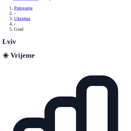
Putovanja
›
Ukrajina
›
Grad
Lviv
☀️
Vrijeme