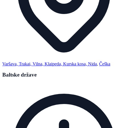
Varšava, Trakai, Vilna, Klaipeda, Kurska kosa, Nida
,
Češka
Baltske države