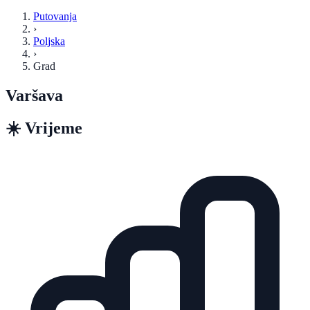
Putovanja
›
Poljska
›
Grad
Varšava
☀️
Vrijeme