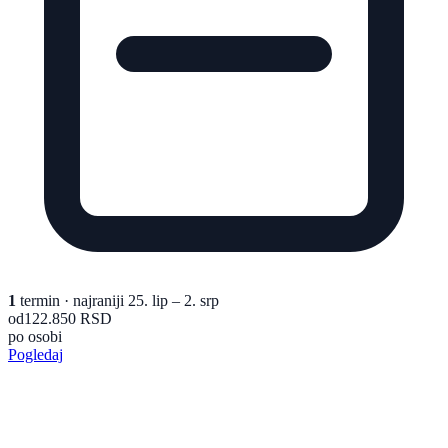
1
termin
· najraniji 25. lip – 2. srp
od
122.850 RSD
po osobi
Pogledaj