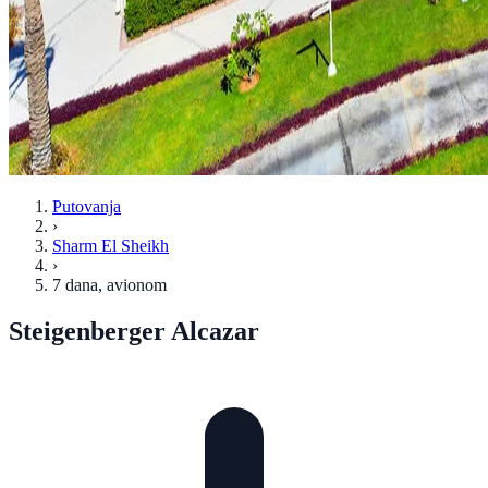
Putovanja
›
Sharm El Sheikh
›
7 dana
, avionom
Steigenberger Alcazar