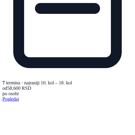
7
termina
· najraniji 10. kol – 18. kol
od
58.600 RSD
po osobi
Pogledaj