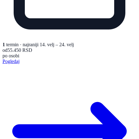
1
termin
· najraniji 14. velj – 24. velj
od
55.450 RSD
po osobi
Pogledaj