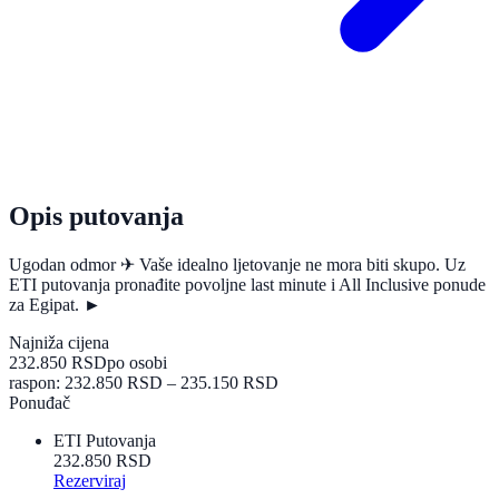
Opis putovanja
Ugodan odmor ✈ Vaše idealno ljetovanje ne mora biti skupo. Uz
ETI putovanja pronađite povoljne last minute i All Inclusive ponude
za Egipat. ►
Najniža cijena
232.850 RSD
po osobi
raspon: 232.850 RSD – 235.150 RSD
Ponuđač
ETI Putovanja
232.850 RSD
Rezerviraj