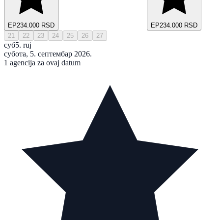
EP
234.000 RSD
EP
234.000 RSD
21
22
23
24
25
26
27
суб
5. ruj
субота, 5. септембар 2026.
1 agencija za ovaj datum