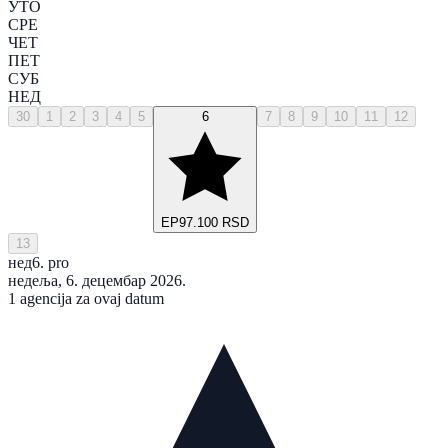
УТО
СРЕ
ЧЕТ
ПЕТ
СУБ
НЕД
30
1
2
3
4
5
6
7
8
9
10
11
12
EP
97.100 RSD
13
нед
6. pro
недеља, 6. децембар 2026.
1 agencija za ovaj datum