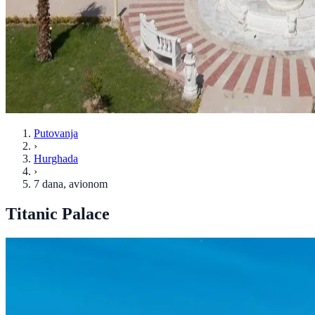
Putovanja
›
Hurghada
›
7 dana
, avionom
Titanic Palace