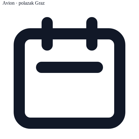
Avion
· polazak Graz