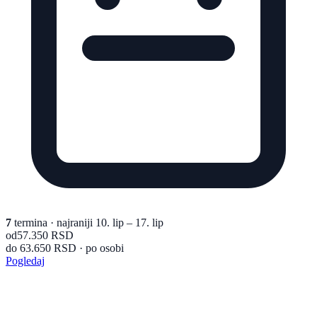
7
termina
· najraniji 10. lip – 17. lip
od
57.350 RSD
do 63.650 RSD · po osobi
Pogledaj