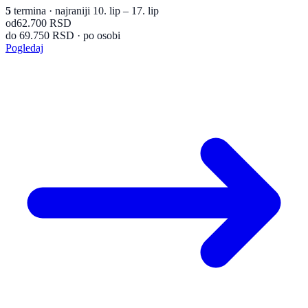
5
termina
· najraniji 10. lip – 17. lip
od
62.700 RSD
do 69.750 RSD · po osobi
Pogledaj