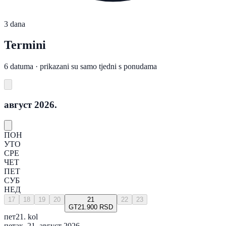
3 dana
Termini
6 datuma · prikazani su samo tjedni s ponudama
август 2026.
ПОН
УТО
СРЕ
ЧЕТ
ПЕТ
СУБ
НЕД
17
18
19
20
21
22
23
GT
21.900 RSD
пет
21. kol
петак, 21. август 2026.