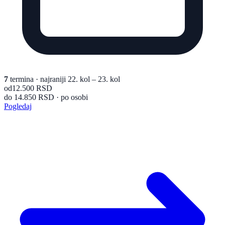
7
termina
· najraniji 22. kol – 23. kol
od
12.500 RSD
do 14.850 RSD · po osobi
Pogledaj