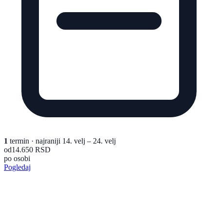
1
termin
· najraniji 14. velj – 24. velj
od
14.650 RSD
po osobi
Pogledaj