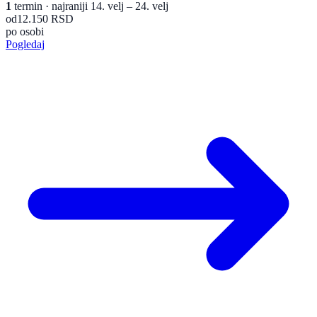
1
termin
· najraniji 14. velj – 24. velj
od
12.150 RSD
po osobi
Pogledaj