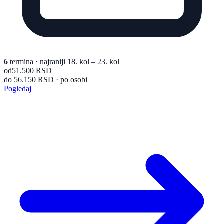
6
termina
· najraniji 18. kol – 23. kol
od
51.500 RSD
do 56.150 RSD · po osobi
Pogledaj