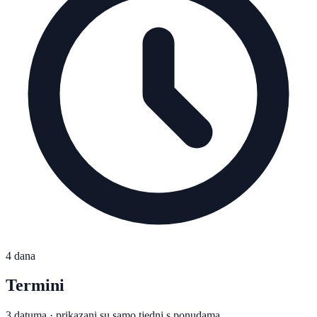
4 dana
Termini
3 datuma · prikazani su samo tjedni s ponudama