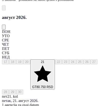
август 2026.
ПОН
УТО
СРЕ
ЧЕТ
ПЕТ
СУБ
НЕД
17
18
19
20
21
22
23
24
25
26
27
GT
80.750 RSD
28
29
30
пет
21. kol
петак, 21. август 2026.
1 agencija za ovaj datum