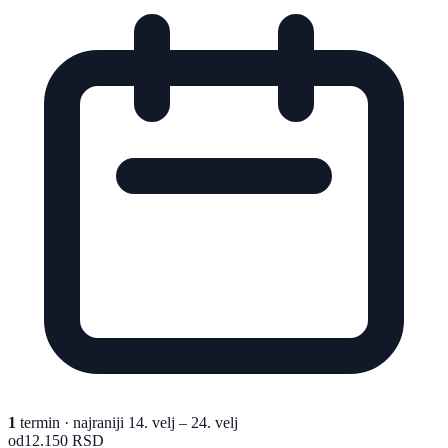
1
termin
· najraniji 14. velj – 24. velj
od
12.150 RSD