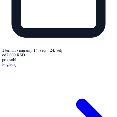
1
termin
· najraniji 14. velj – 24. velj
od
7.000 RSD
po osobi
Pogledaj