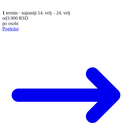
1
termin
· najraniji 14. velj – 24. velj
od
3.900 RSD
po osobi
Pogledaj