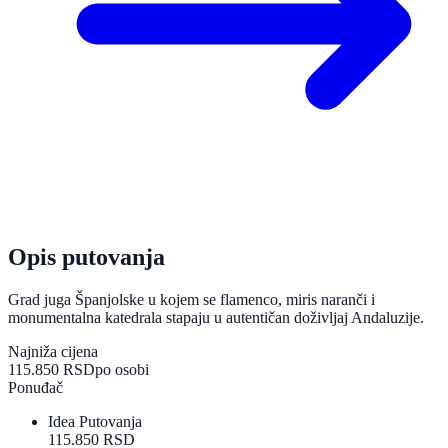
Opis putovanja
Grad juga Španjolske u kojem se flamenco, miris naranči i
monumentalna katedrala stapaju u autentičan doživljaj Andaluzije.
Najniža cijena
115.850 RSD
po osobi
Ponuđač
Idea Putovanja
115.850 RSD