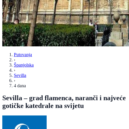
Putovanja
›
Španjolska
›
Sevilla
›
4 dana
Sevilla – grad flamenca, naranči i najveće
gotičke katedrale na svijetu