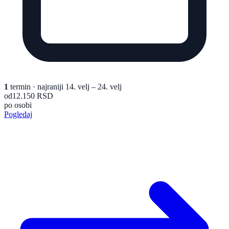
1
termin
· najraniji 14. velj – 24. velj
od
12.150 RSD
po osobi
Pogledaj