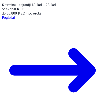
6
termina
· najraniji 18. kol – 23. kol
od
47.950 RSD
do 53.800 RSD · po osobi
Pogledaj