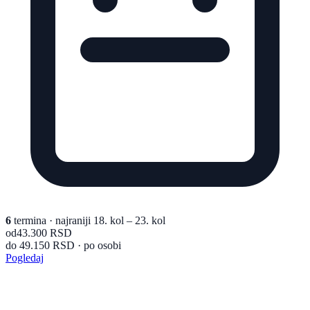
6
termina
· najraniji 18. kol – 23. kol
od
43.300 RSD
do 49.150 RSD · po osobi
Pogledaj