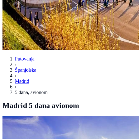
Putovanja
›
Španjolska
›
Madrid
›
5 dana
, avionom
Madrid 5 dana avionom