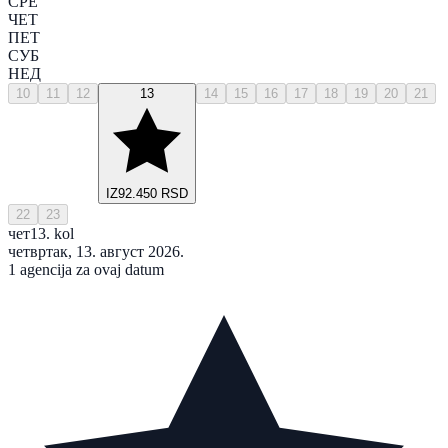
СРЕ
ЧЕТ
ПЕТ
СУБ
НЕД
10
11
12
13
14
15
16
17
18
19
20
21
IZ
92.450 RSD
22
23
чет
13. kol
четвртак, 13. август 2026.
1 agencija za ovaj datum