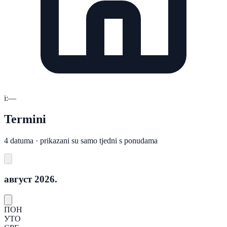
i:
—
Termini
4 datuma · prikazani su samo tjedni s ponudama
август 2026.
ПОН
УТО