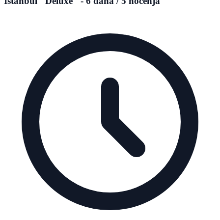
Istanbul "Deluxe" - 6 dana / 5 noćenja