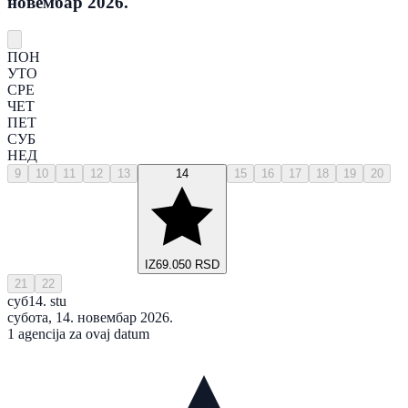
новембар 2026.
ПОН
УТО
СРЕ
ЧЕТ
ПЕТ
СУБ
НЕД
9
10
11
12
13
14
15
16
17
18
19
20
IZ
69.050 RSD
21
22
суб
14. stu
субота, 14. новембар 2026.
1 agencija za ovaj datum