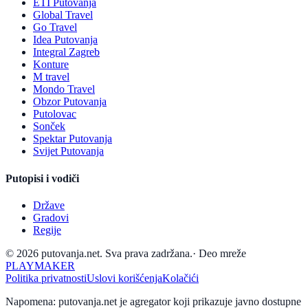
ETI Putovanja
Global Travel
Go Travel
Idea Putovanja
Integral Zagreb
Konture
M travel
Mondo Travel
Obzor Putovanja
Putolovac
Sonček
Spektar Putovanja
Svijet Putovanja
Putopisi i vodiči
Države
Gradovi
Regije
© 2026 putovanja.net. Sva prava zadržana.
·
Deo mreže
PLAYMAKER
Politika privatnosti
Uslovi korišćenja
Kolačići
Napomena: putovanja.net je agregator koji prikazuje javno dostupne