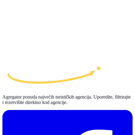
Agregator ponuda najvećih turističkih agencija. Uporedite, filtrirajte
i rezervišite direktno kod agencije.